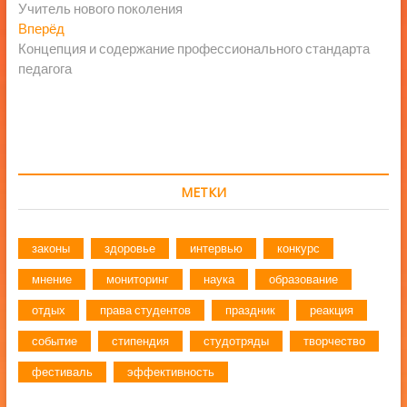
запись:
Учитель нового поколения
по
Следующая
Вперёд
записям
запись:
Концепция и содержание профессионального стандарта
педагога
МЕТКИ
законы
здоровье
интервью
конкурс
мнение
мониторинг
наука
образование
отдых
права студентов
праздник
реакция
событие
стипендия
студотряды
творчество
фестиваль
эффективность