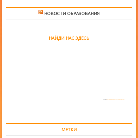
НОВОСТИ ОБРАЗОВАНИЯ
НАЙДИ НАС ЗДЕСЬ
Powered by
https://embedgooglemaps.com/en/
&
www.iamsterdamcard.it
МЕТКИ