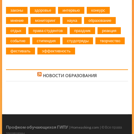
законы
здоровье
интервью
конкурс
мнение
мониторинг
наука
образование
отдых
права студентов
праздник
реакция
событие
стипендия
студотряды
творчество
фестиваль
эффективность
НОВОСТИ ОБРАЗОВАНИЯ
Профком обучающихся ГИПУ
|
Homeasking.com
| © Все права
защищены