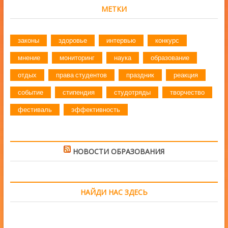
МЕТКИ
законы
здоровье
интервью
конкурс
мнение
мониторинг
наука
образование
отдых
права студентов
праздник
реакция
событие
стипендия
студотряды
творчество
фестиваль
эффективность
НОВОСТИ ОБРАЗОВАНИЯ
НАЙДИ НАС ЗДЕСЬ