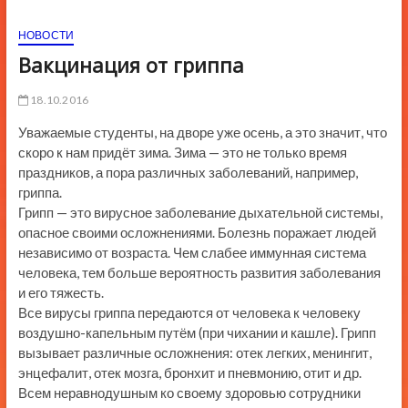
ю
НОВОСТИ
К
н
Вакцинация от гриппа
о
п
18.10.2016
к
Уважаемые студенты, на дворе уже осень, а это значит, что
и
скоро к нам придёт зима. Зима — это не только время
праздников, а пора различных заболеваний, например,
гриппа.
Грипп — это вирусное заболевание дыхательной системы,
опасное своими осложнениями. Болезнь поражает людей
независимо от возраста. Чем слабее иммунная система
человека, тем больше вероятность развития заболевания
и его тяжесть.
Все вирусы гриппа передаются от человека к человеку
воздушно-капельным путём (при чихании и кашле). Грипп
вызывает различные осложнения: отек легких, менингит,
энцефалит, отек мозга, бронхит и пневмонию, отит и др.
Всем неравнодушным ко своему здоровью сотрудники