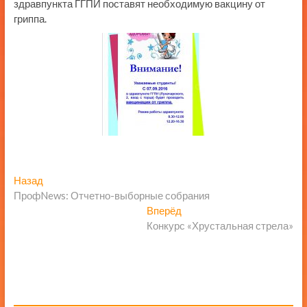
здравпункта ГГПИ поставят необходимую вакцину от
гриппа.
Навигация
Предыдущая
Назад
запись:
ПрофNews: Отчетно-выборные собрания
по
Следующая
Вперёд
записям
запись:
Конкурс «Хрустальная стрела»