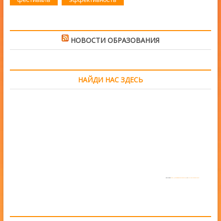
НОВОСТИ ОБРАЗОВАНИЯ
НАЙДИ НАС ЗДЕСЬ
Powered by
https://embedgooglemaps.com/en/
&
www.iamsterdamcard.it