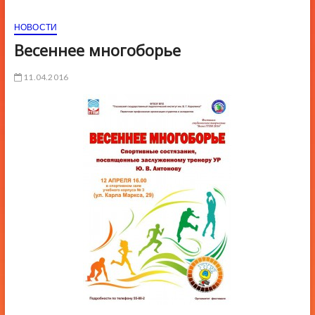
ю
НОВОСТИ
К
н
Весеннее многоборье
о
п
11.04.2016
к
и