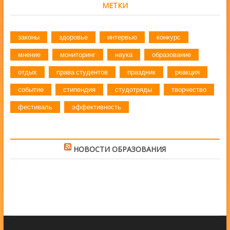
МЕТКИ
законы
здоровье
интервью
конкурс
мнение
мониторинг
наука
образование
отдых
права студентов
праздник
реакция
событие
стипендия
студотряды
творчество
фестиваль
эффективность
НОВОСТИ ОБРАЗОВАНИЯ