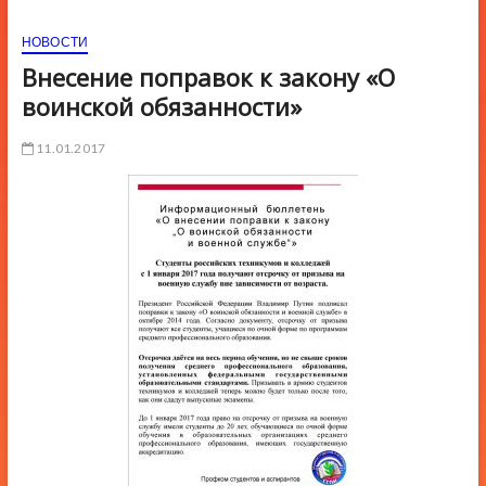
ю
НОВОСТИ
К
н
Внесение поправок к закону «О
о
воинской обязанности»
п
к
11.01.2017
и