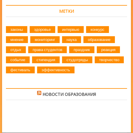
МЕТКИ
законы
здоровье
интервью
конкурс
мнение
мониторинг
наука
образование
отдых
права студентов
праздник
реакция
событие
стипендия
студотряды
творчество
фестиваль
эффективность
НОВОСТИ ОБРАЗОВАНИЯ