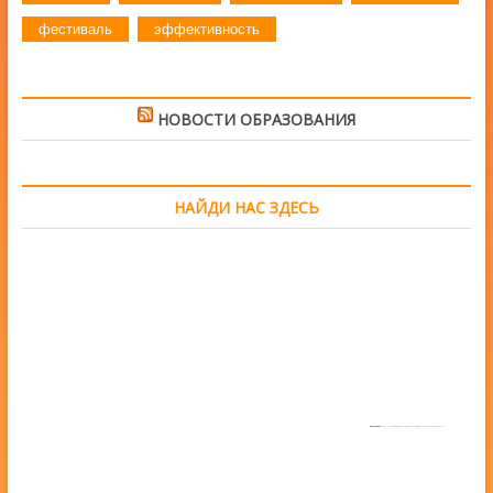
фестиваль
эффективность
НОВОСТИ ОБРАЗОВАНИЯ
НАЙДИ НАС ЗДЕСЬ
Powered by
https://embedgooglemaps.com/en/
&
www.iamsterdamcard.it