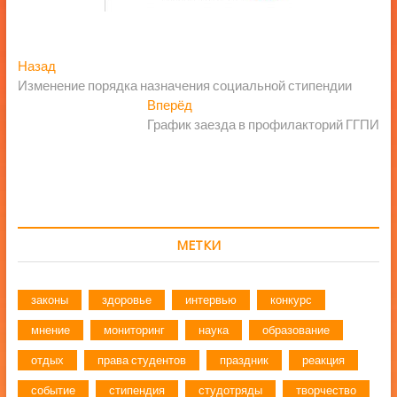
Навигация
Предыдущая
Назад
запись:
Изменение порядка назначения социальной стипендии
по
Следующая
Вперёд
записям
запись:
График заезда в профилакторий ГГПИ
МЕТКИ
законы
здоровье
интервью
конкурс
мнение
мониторинг
наука
образование
отдых
права студентов
праздник
реакция
событие
стипендия
студотряды
творчество