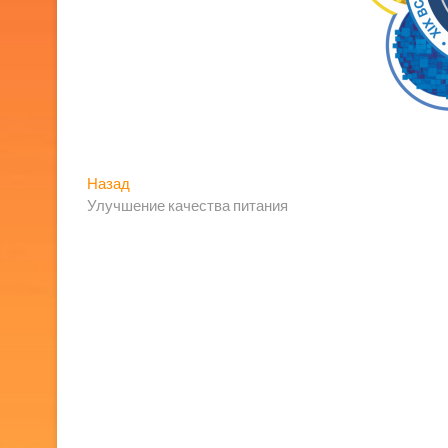
Навигация
Предыдущая
Назад
запись:
Улучшение качества питания
по
записям