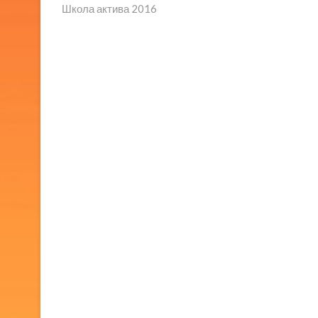
запись:
Школа актива 2016
по
записям