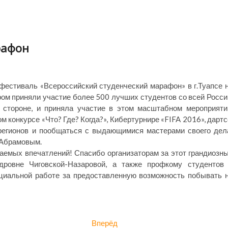
рафон
естиваль «Всероссийский студенческий марафон» в г.Туапсе 
ром приняли участие более 500 лучших студентов со всей Росси
 стороне, и приняла участие в этом масштабном мероприяти
 конкурсе «Что? Где? Когда?», Кибертурнире «FIFA 2016», дартс
регионов и пообщаться с выдающимися мастерами своего дел
 Абрамовым.
емых впечатлений! Спасибо организаторам за этот грандиозн
дровне Чиговской-Назаровой, а также профкому студентов
оциальной работе за предоставленную возможность побывать 
Следующая
Вперёд