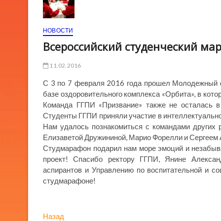
НОВОСТИ
Всероссийский студенческий ма
11.02.2016
С 3 по 7 февраля 2016 года прошел Молодежный ф
базе оздоровительного комплекса «Орбита», в кото
Команда ГГПИ «Призвание» также не осталась в
Студенты ГГПИ приняли участие в интеллектуальном
Нам удалось познакомиться с командами других 
Елизаветой Дружининой, Марио Форелли и Сергеем
Студмарафон подарил нам море эмоций и незабыва
проект! Спасибо ректору ГГПИ, Янине Алексан
аспирантов и Управлению по воспитательной и с
студмарафоне!
Навигация
Предыдущая
Назад