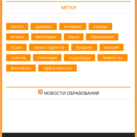
МЕТКИ
законы
здоровье
интервью
конкурс
мнение
мониторинг
наука
образование
отдых
права студентов
праздник
реакция
событие
стипендия
студотряды
творчество
фестиваль
эффективность
НОВОСТИ ОБРАЗОВАНИЯ