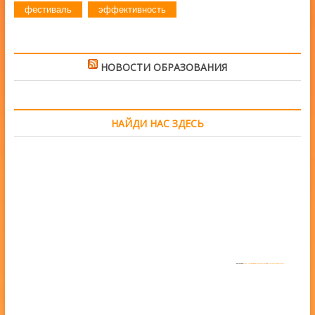
фестиваль
эффективность
НОВОСТИ ОБРАЗОВАНИЯ
НАЙДИ НАС ЗДЕСЬ
Powered by
https://embedgooglemaps.com/en/
&
www.iamsterdamcard.it