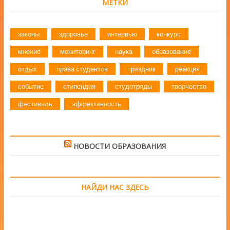
МЕТКИ
законы
здоровье
интервью
конкурс
мнение
мониторинг
наука
образование
отдых
права студентов
праздник
реакция
событие
стипендия
студотряды
творчество
фестиваль
эффективность
НОВОСТИ ОБРАЗОВАНИЯ
НАЙДИ НАС ЗДЕСЬ