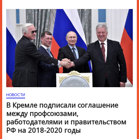
ю
К
н
о
п
к
и
НОВОСТИ
В Кремле подписали соглашение
между профсоюзами,
работодателями и правительством
РФ на 2018-2020 годы