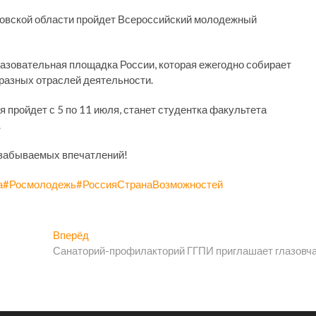
сковской области пройдет Всероссийский молодежный
азовательная площадка России, которая ежегодно собирает
разных отраслей деятельности.
я пройдет с 5 по 11 июля, станет студентка факультета
.
езабываемых впечатлений!
а
#Росмолодежь
#РоссияСтранаВозможностей
Следующая
Вперёд
запись:
Санаторий-профилакторий ГГПИ приглашает глазовч