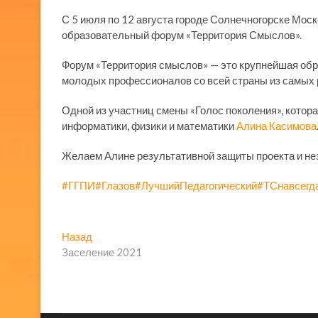
С 5 июля по 12 августа городе Солнечногорске Мо
образовательный форум «Территория Смыслов».
Форум «Территория смыслов» — это крупнейшая обр
молодых профессионалов со всей страны из самых 
Одной из участниц смены «Голос поколения», котора
информатики, физики и математики
Алина Касимова
Желаем Алине результативной защиты проекта и н
#ГГПИ
#Глазов
#ЛучшийПедагогический
#ТСнавсегд
Навигация
Предыдущая
Назад
запись:
Заселение 2021
по
записям