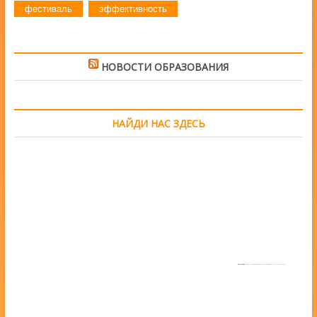
фестиваль
эффективность
НОВОСТИ ОБРАЗОВАНИЯ
НАЙДИ НАС ЗДЕСЬ
Powered by
https://embedgooglemaps.com/en/
&
www.iamsterdamcard.it