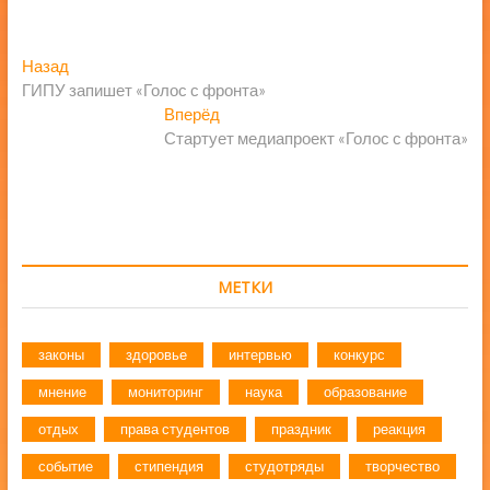
Навигация
Предыдущая
Назад
запись:
ГИПУ запишет «Голос с фронта»
по
Следующая
Вперёд
записям
запись:
Стартует медиапроект «Голос с фронта»
МЕТКИ
законы
здоровье
интервью
конкурс
мнение
мониторинг
наука
образование
отдых
права студентов
праздник
реакция
событие
стипендия
студотряды
творчество