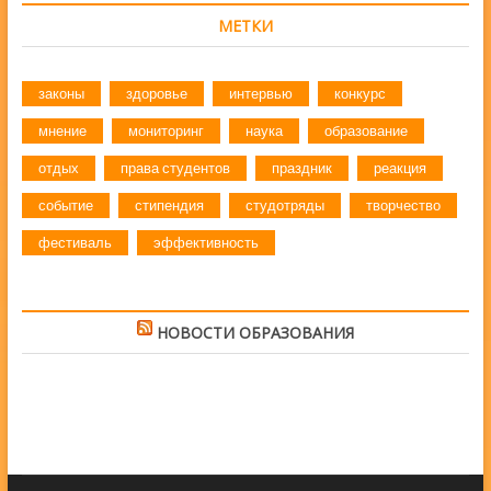
МЕТКИ
законы
здоровье
интервью
конкурс
мнение
мониторинг
наука
образование
отдых
права студентов
праздник
реакция
событие
стипендия
студотряды
творчество
фестиваль
эффективность
НОВОСТИ ОБРАЗОВАНИЯ