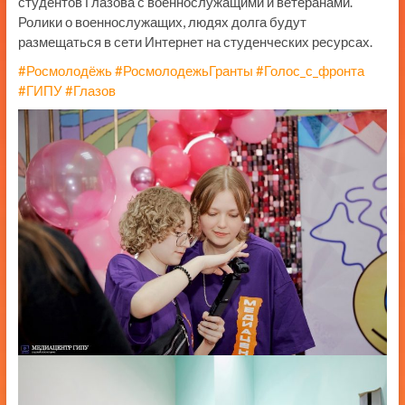
студентов Глазова с военнослужащими и ветеранами.
Ролики о военнослужащих, людях долга будут
размещаться в сети Интернет на студенческих ресурсах.
#Росмолодёжь
#РосмолодежьГранты
#Голос_с_фронта
#ГИПУ
#Глазов