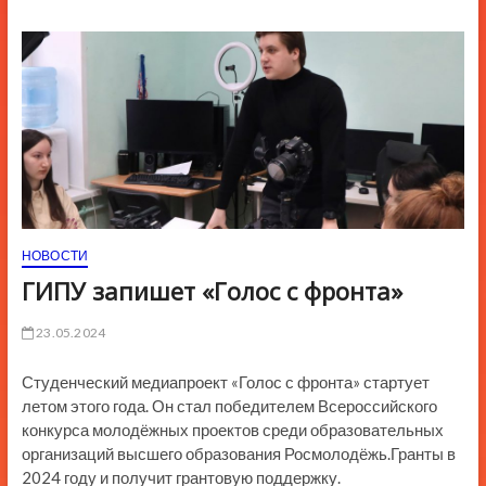
ю
К
н
о
п
к
и
НОВОСТИ
ГИПУ запишет «Голос с фронта»
23.05.2024
Студенческий медиапроект «Голос с фронта» стартует
летом этого года. Он стал победителем Всероссийского
конкурса молодёжных проектов среди образовательных
организаций высшего образования Росмолодёжь.Гранты в
2024 году и получит грантовую поддержку.