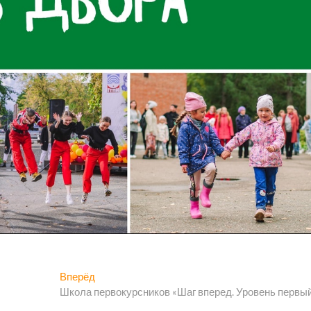
Следующая
Вперёд
запись:
Школа первокурсников «Шаг вперед. Уровень первы