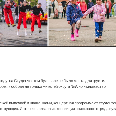
оду, на Студенческом бульваре не было места для грусти.
оре…» собрал не только жителей округа №9, но и множество
свежей выпечкой и шашлыками, концертная программа от студенто
ствующих. Интерес вызвала и экспозиция поискового отряда вуз