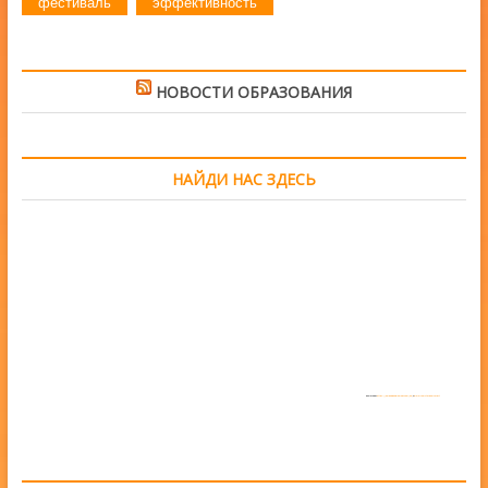
фестиваль
эффективность
НОВОСТИ ОБРАЗОВАНИЯ
НАЙДИ НАС ЗДЕСЬ
Powered by
https://embedgooglemaps.com/en/
&
www.iamsterdamcard.it