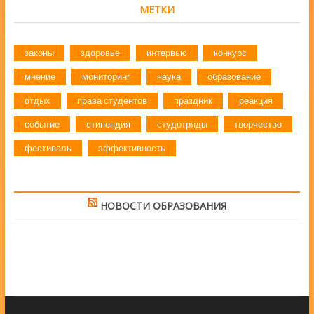
МЕТКИ
законы
здоровье
интервью
конкурс
мнение
мониторинг
наука
образование
отдых
права студентов
праздник
реакция
событие
стипендия
студотряды
творчество
фестиваль
эффективность
НОВОСТИ ОБРАЗОВАНИЯ