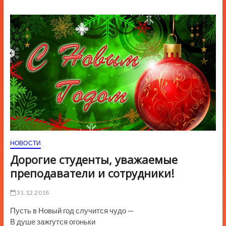
ю
К
н
о
п
к
и
НОВОСТИ
Дорогие студенты, уважаемые
преподаватели и сотрудники!
31.12.2018
Пусть в Новый год случится чудо —
В душе зажгутся огоньки