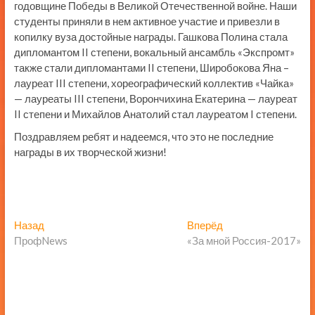
годовщине Победы в Великой Отечественной войне. Наши
студенты приняли в нем активное участие и привезли в
копилку вуза достойные награды. Гашкова Полина стала
дипломантом II степени, вокальный ансамбль «Экспромт»
также стали дипломантами II степени, Широбокова Яна –
лауреат III степени, хореографический коллектив «Чайка»
— лауреаты III степени, Ворончихина Екатерина — лауреат
II степени и Михайлов Анатолий стал лауреатом I степени.
Поздравляем ребят и надеемся, что это не последние
награды в их творческой жизни!
Навигация
Предыдущая
Следующая
Назад
Вперёд
запись:
запись:
ПрофNews
«За мной Россия-2017»
по
записям