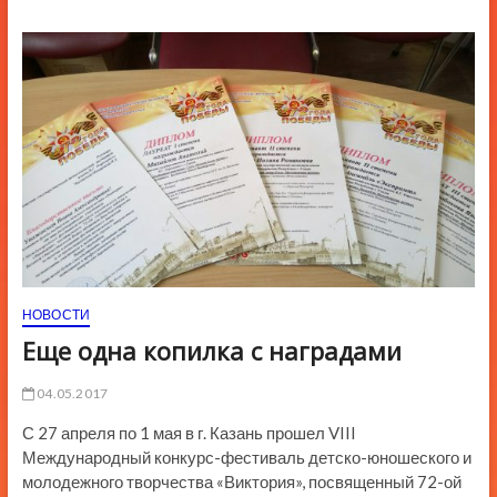
ю
К
н
о
п
к
и
НОВОСТИ
Еще одна копилка с наградами
04.05.2017
С 27 апреля по 1 мая в г. Казань прошел VIII
Международный конкурс-фестиваль детско-юношеского и
молодежного творчества «Виктория», посвященный 72-ой