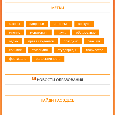
МЕТКИ
законы
здоровье
интервью
конкурс
мнение
мониторинг
наука
образование
отдых
права студентов
праздник
реакция
событие
стипендия
студотряды
творчество
фестиваль
эффективность
НОВОСТИ ОБРАЗОВАНИЯ
НАЙДИ НАС ЗДЕСЬ