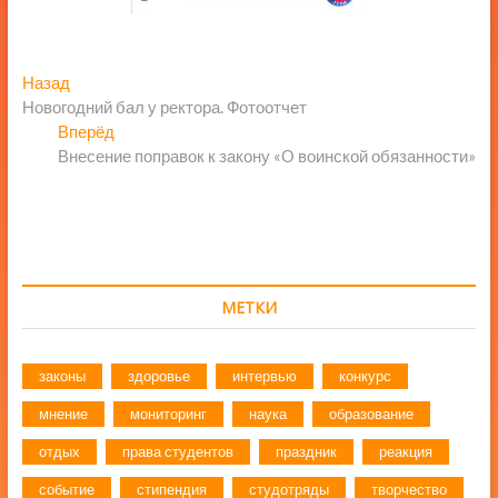
Навигация
Предыдущая
Назад
запись:
Новогодний бал у ректора. Фотоотчет
по
Следующая
Вперёд
записям
запись:
Внесение поправок к закону «О воинской обязанности»
МЕТКИ
законы
здоровье
интервью
конкурс
мнение
мониторинг
наука
образование
отдых
права студентов
праздник
реакция
событие
стипендия
студотряды
творчество