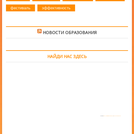
фестиваль
эффективность
НОВОСТИ ОБРАЗОВАНИЯ
НАЙДИ НАС ЗДЕСЬ
Powered by
https://embedgooglemaps.com/en/
&
www.iamsterdamcard.it