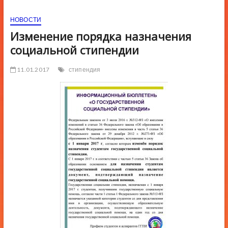
ю
НОВОСТИ
К
н
Изменение порядка назначения
о
социальной стипендии
п
к
11.01.2017
стипендия
и