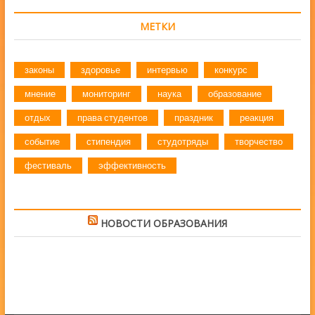
МЕТКИ
законы
здоровье
интервью
конкурс
мнение
мониторинг
наука
образование
отдых
права студентов
праздник
реакция
событие
стипендия
студотряды
творчество
фестиваль
эффективность
НОВОСТИ ОБРАЗОВАНИЯ