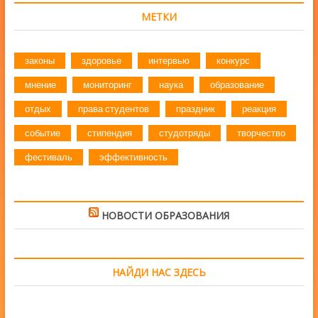
МЕТКИ
законы
здоровье
интервью
конкурс
мнение
мониторинг
наука
образование
отдых
права студентов
праздник
реакция
событие
стипендия
студотряды
творчество
фестиваль
эффективность
НОВОСТИ ОБРАЗОВАНИЯ
НАЙДИ НАС ЗДЕСЬ