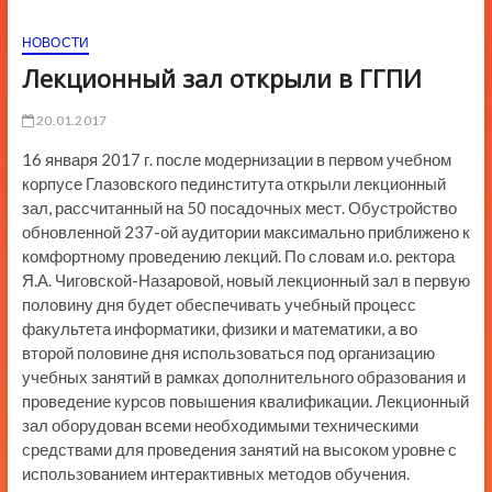
ю
НОВОСТИ
К
н
Лекционный зал открыли в ГГПИ
о
п
20.01.2017
к
16 января 2017 г. после модернизации в первом учебном
и
корпусе Глазовского пединститута открыли лекционный
зал, рассчитанный на 50 посадочных мест. Обустройство
обновленной 237-ой аудитории максимально приближено к
комфортному проведению лекций. По словам и.о. ректора
Я.А. Чиговской-Назаровой, новый лекционный зал в первую
половину дня будет обеспечивать учебный процесс
факультета информатики, физики и математики, а во
второй половине дня использоваться под организацию
учебных занятий в рамках дополнительного образования и
проведение курсов повышения квалификации. Лекционный
зал оборудован всеми необходимыми техническими
средствами для проведения занятий на высоком уровне с
использованием интерактивных методов обучения.