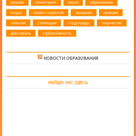
мнение
мониторинг
наука
образование
отдых
права студентов
праздник
реакция
событие
стипендия
студотряды
творчество
фестиваль
эффективность
НОВОСТИ ОБРАЗОВАНИЯ
НАЙДИ НАС ЗДЕСЬ