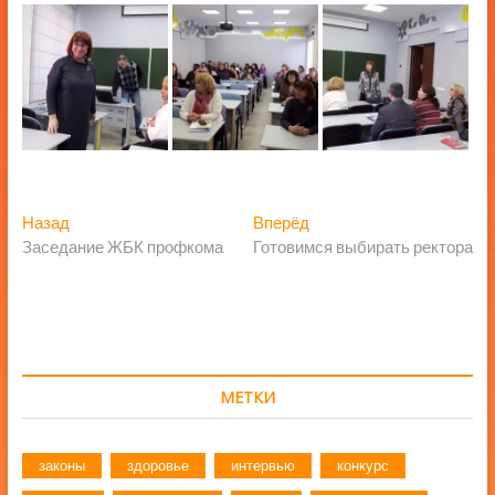
Навигация
Предыдущая
Следующая
Назад
Вперёд
запись:
запись:
Заседание ЖБК профкома
Готовимся выбирать ректора
по
записям
МЕТКИ
законы
здоровье
интервью
конкурс