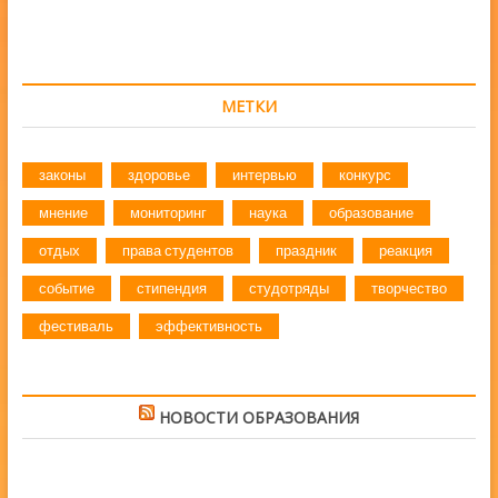
МЕТКИ
законы
здоровье
интервью
конкурс
мнение
мониторинг
наука
образование
отдых
права студентов
праздник
реакция
событие
стипендия
студотряды
творчество
фестиваль
эффективность
НОВОСТИ ОБРАЗОВАНИЯ