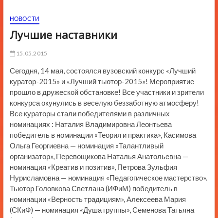
ю
НОВОСТИ
К
н
Лучшие наставники
о
п
15.05.2015
к
Сегодня, 14 мая, состоялся вузовский конкурс «Лучший
и
куратор-2015» и «Лучший тьютор-2015»! Мероприятие
прошло в дружеской обстановке! Все участники и зрители
конкурса окунулись в веселую беззаботную атмосферу!
Все кураторы стали победителями в различных
номинациях : Наталия Владимировна Леонтьева
победитель в номинации «Теория и практика», Касимова
Ольга Георгиевна — номинация «Талантливый
организатор», Перевощикова Наталья Анатольевна —
номинация «Креатив и позитив», Петрова Зульфия
Нурисламовна — номинация «Педагогическое мастерство».
Тьютор Головкова Светлана (ИФиМ) победитель в
номинации «Верность традициям», Алексеева Мария
(СКиФ) — номинация «Душа группы», Семенова Татьяна