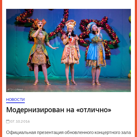
ю
К
н
о
п
к
и
НОВОСТИ
Модернизирован на «отлично»
07.10.2016
Официальная презентация обновленного концертного зала