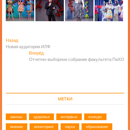
Навигация
Предыдущая
Назад
запись:
Новая аудитория ИЛФ
по
Следующая
Вперёд
записям
запись:
Отчетно-выборное собрание факультета ПиХО
МЕТКИ
законы
здоровье
интервью
конкурс
мнение
мониторинг
наука
образование