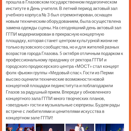
прошла в Глазовском государственном педагогическом
институте в День учителя. В летний период актовый зал
учебного корпуса № 3 был отремонтирован, оснащен
новым техническим оборудованием, была осуществлена
замена одежды сцены. На сегодняшний день актовый зал
ГГПИ модернизирован в прекрасную концертную
площадку, которая станет центром культурной жизни не
только вузовского сообщества, но и для жителей разных
возрастов города Глазова. 5 октября отличным подарком к
профессиональному празднику от ректора ГГПИ и
городского продюсерского центра «МОСТ» стал концерт
фолк-фьюжн группы «Медовый спас». Гости из Перми
высоко оценили технические возможности новой
концертной площадки пединститута и поблагодарили
Глазов за радушный прием. Впереди у обновленного
концертного зала ГГПИ много творческих планов,
«звездные» гости и музыкальные сюрпризы. Будем рады
встрече с любителями и ценителями искусства в
концертном зале ГГПИ!