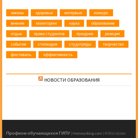
законы
здоровье
интервью
конкурс
мнение
мониторинг
наука
образование
отдых
права студентов
праздник
реакция
событие
стипендия
студотряды
творчество
фестиваль
эффективность
НОВОСТИ ОБРАЗОВАНИЯ
Профком обучающихся ГИПУ
|
Homeasking.com
| © Все права