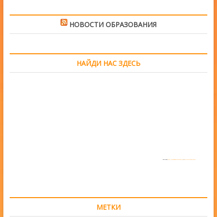
НОВОСТИ ОБРАЗОВАНИЯ
НАЙДИ НАС ЗДЕСЬ
Powered by
https://embedgooglemaps.com/en/
&
www.iamsterdamcard.it
МЕТКИ