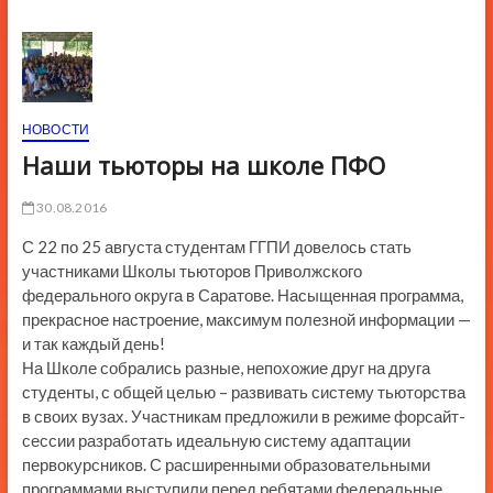
ю
К
н
о
п
НОВОСТИ
к
Наши тьюторы на школе ПФО
и
30.08.2016
С 22 по 25 августа студентам ГГПИ довелось стать
участниками Школы тьюторов Приволжского
федерального округа в Саратове. Насыщенная программа,
прекрасное настроение, максимум полезной информации —
и так каждый день!
На Школе собрались разные, непохожие друг на друга
студенты, с общей целью – развивать систему тьюторства
в своих вузах. Участникам предложили в режиме форсайт-
сессии разработать идеальную систему адаптации
первокурсников. С расширенными образовательными
программами выступили перед ребятами федеральные