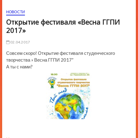
ю
НОВОСТИ
К
н
Открытие фестиваля «Весна ГГПИ
о
2017»
п
к
02.04.2017
и
Совсем скоро! Открытие фестиваля студенческого
творчества » Весна ГГПИ 2017″
А ты с нами?