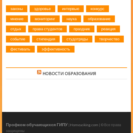
законы
здоровье
интервью
конкурс
мнение
мониторинг
наука
образование
отдых
права студентов
праздник
реакция
событие
стипендия
студотряды
творчество
фестиваль
эффективность
НОВОСТИ ОБРАЗОВАНИЯ
Профком обучающихся ГИПУ
|
Homeasking.com
| © Все права
защищены