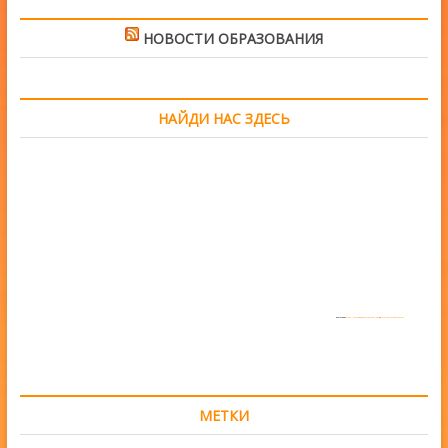
НОВОСТИ ОБРАЗОВАНИЯ
НАЙДИ НАС ЗДЕСЬ
Powered by
https://embedgooglemaps.com/en/
&
www.iamsterdamcard.it
МЕТКИ