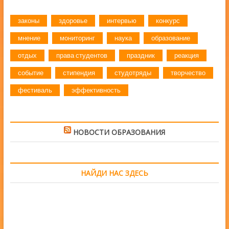
законы
здоровье
интервью
конкурс
мнение
мониторинг
наука
образование
отдых
права студентов
праздник
реакция
событие
стипендия
студотряды
творчество
фестиваль
эффективность
НОВОСТИ ОБРАЗОВАНИЯ
НАЙДИ НАС ЗДЕСЬ