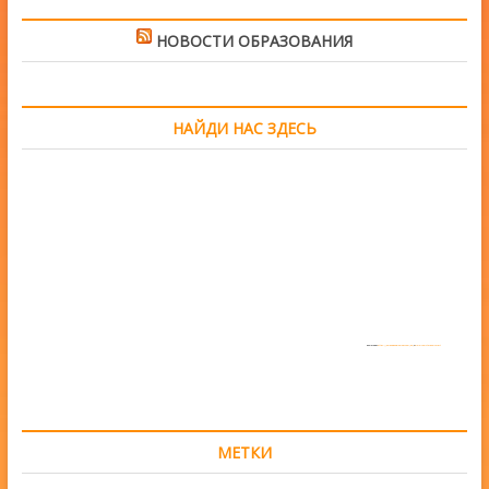
НОВОСТИ ОБРАЗОВАНИЯ
НАЙДИ НАС ЗДЕСЬ
Powered by
https://embedgooglemaps.com/en/
&
www.iamsterdamcard.it
МЕТКИ