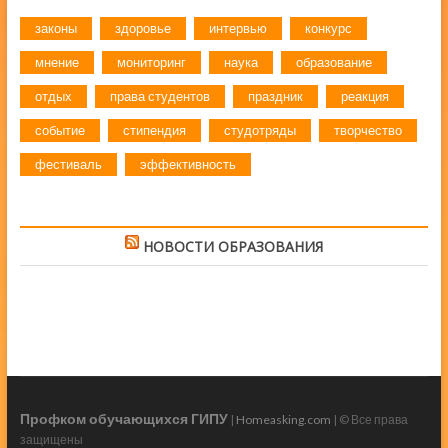
законы
здоровье
интервью
конкурс
мнение
мониторинг
наука
образование
отдых
права студентов
праздник
реакция
событие
стипендия
студотряды
творчество
фестиваль
эффективность
НОВОСТИ ОБРАЗОВАНИЯ
Профком обучающихся ГИПУ
|
Homeasking.com
| © Все права
защищены