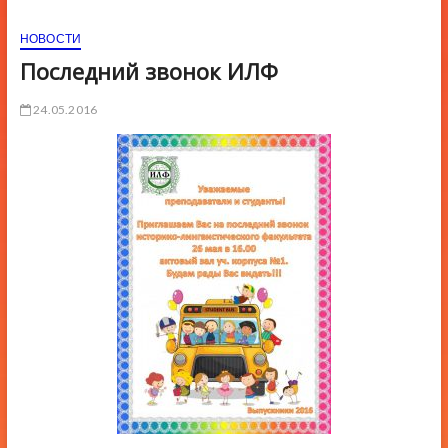
ю
НОВОСТИ
К
н
Последний звонок ИЛФ
о
п
24.05.2016
к
и