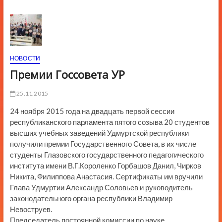
ю
К
н
о
п
НОВОСТИ
к
Премии Госсовета УР
и
25.11.2015
24 ноября 2015 года на двадцать первой сессии
республиканского парламента пятого созыва 20 студентов
высших учебных заведений Удмуртской республики
получили премии Государственного Совета, в их числе
студенты Глазовского государственного педагогического
института имени В.Г.Короленко Горбашов Данил, Чирков
Никита, Филиппова Анастасия. Сертификаты им вручили
Глава Удмуртии Александр Соловьев и руководитель
законодательного органа республики Владимир
Невоструев.
Председатель постоянной комиссии по науке,