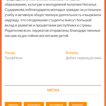
образованию, культуре и молодежной политике Наталья
Сударикова поблагодарила молодых граждан за успешную
учебу и активную общественную деятельность и выразила
надежду, что сегодняшние студенты внесут большой
вклад в развитие и процветание республики и страны.
Родителям всех лауреатов отправлены благодарственные
письма за достойное воспитание детей.
Навигация
Предыдущая
Следующая
Назад
Вперёд
запись:
запись:
ПрофNews
Дебют первокурсника
по
записям
МЕТКИ
законы
здоровье
интервью
конкурс