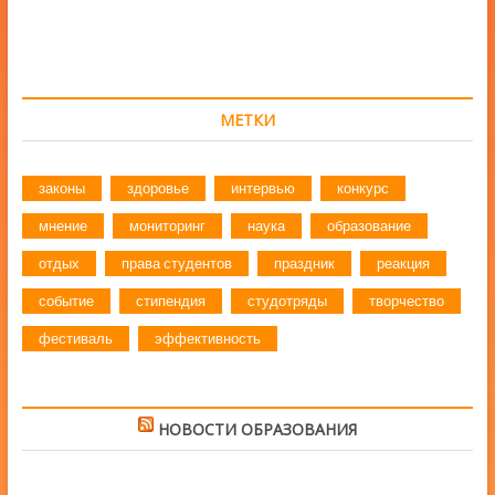
записям
МЕТКИ
законы
здоровье
интервью
конкурс
мнение
мониторинг
наука
образование
отдых
права студентов
праздник
реакция
событие
стипендия
студотряды
творчество
фестиваль
эффективность
НОВОСТИ ОБРАЗОВАНИЯ