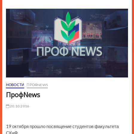
ю
К
н
о
п
к
и
НОВОСТИ
ПРОФNEWS
ПрофNews
20.10.2016
19 октября прошло посвящение студентов факультета
СКиФ.