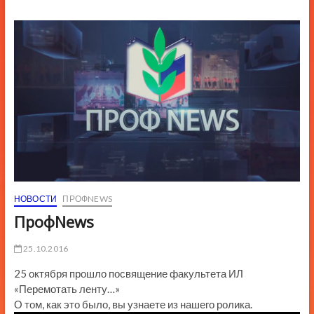
ю
К
н
о
п
к
и
НОВОСТИ
ПРОФNEWS
ПрофNews
25.10.2016
25 октября прошло посвящение факультета ИЛ
«Перемотать ленту…»
О том, как это было, вы узнаете из нашего ролика.