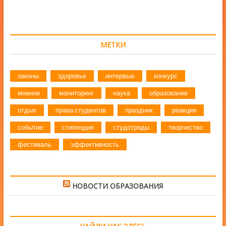
МЕТКИ
законы
здоровье
интервью
конкурс
мнение
мониторинг
наука
образование
отдых
права студентов
праздник
реакция
событие
стипендия
студотряды
творчество
фестиваль
эффективность
НОВОСТИ ОБРАЗОВАНИЯ