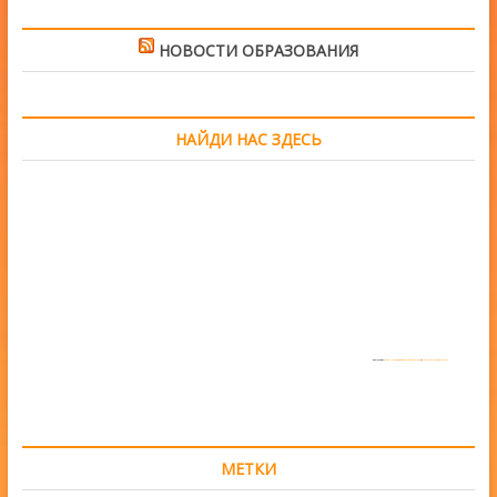
НОВОСТИ ОБРАЗОВАНИЯ
НАЙДИ НАС ЗДЕСЬ
Powered by
https://embedgooglemaps.com/en/
&
www.iamsterdamcard.it
МЕТКИ