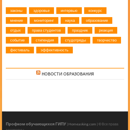
законы
здоровье
интервью
конкурс
мнение
мониторинг
наука
образование
отдых
права студентов
праздник
реакция
событие
стипендия
студотряды
творчество
фестиваль
эффективность
НОВОСТИ ОБРАЗОВАНИЯ
Профком обучающихся ГИПУ
|
Homeasking.com
| © Все права
защищены