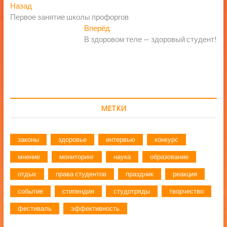
Навигация
Предыдущая
Назад
запись:
Первое занятие школы профоргов
по
Следующая
Вперёд
записям
запись:
В здоровом теле — здоровый студент!
МЕТКИ
законы
здоровье
интервью
конкурс
мнение
мониторинг
наука
образование
отдых
права студентов
праздник
реакция
событие
стипендия
студотряды
творчество
фестиваль
эффективность