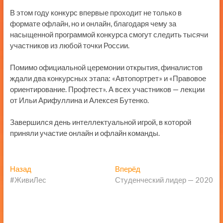
В этом году конкурс впервые проходит не только в
формате офлайн, но и онлайн, благодаря чему за
насыщенной программой конкурса смогут следить тысячи
участников из любой точки России.
Помимо официальной церемонии открытия, финалистов
ждали два конкурсных этапа: «Автопортрет» и «Правовое
ориентирование. Профтест». А всех участников — лекции
от Ильи Арифуллина и Алексея Бутенко.
Завершился день интеллектуальной игрой, в которой
приняли участие онлайн и офлайн команды.
Навигация
Предыдущая
Следующая
Назад
Вперёд
запись:
запись:
#ЖивиЛес
Студенческий лидер — 2020
по
записям