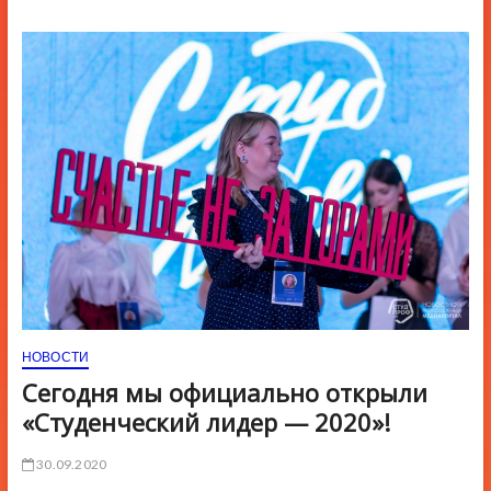
ю
К
н
о
п
к
и
НОВОСТИ
Сегодня мы официально открыли
«Студенческий лидер — 2020»!
30.09.2020