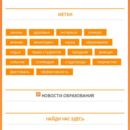
МЕТКИ
законы
здоровье
интервью
конкурс
мнение
мониторинг
наука
образование
отдых
права студентов
праздник
реакция
событие
стипендия
студотряды
творчество
фестиваль
эффективность
НОВОСТИ ОБРАЗОВАНИЯ
НАЙДИ НАС ЗДЕСЬ