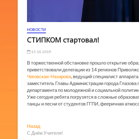
НОВОСТИ
СТИПКОМ стартовал!
15.10.2019
В торжественной обстановке прошло открытие об
приветствовали делегации из 14 регионов Приволж
Чиговская-Назарова
, ведущий специалист аппарата
заместитель Главы Администрации города Глазова 
департамента по молодежной и социальной полити
Уже сегодня ребята погрузятся в сложные образова
танцы и песни от студентов ГГПИ, фееричная атмо
Навигация
Предыдущая
Назад
запись:
С Днём Учителя!
по