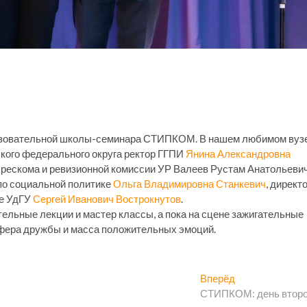
разовательной школы-семинара СТИПКОМ. В нашем любимом вуз
ского федерального округа ректор ГГПИ
Янина Александровна
 рескома и ревизионной комиссии УР Валеев Рустам Анатольевич
по социальной политике
Ольга Владимировна Станкевич
, директ
ке УдГУ
Сергей Иванович Вострокнутов
.
тельные лекции и мастер классы, а пока на сцене зажигательные
сфера дружбы и масса положительных эмоций.
Следующая
Вперёд
запись:
СТИПКОМ: день втор