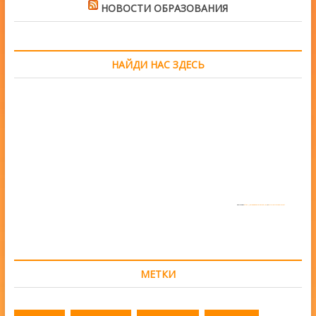
НОВОСТИ ОБРАЗОВАНИЯ
НАЙДИ НАС ЗДЕСЬ
Powered by
https://embedgooglemaps.com/en/
&
www.iamsterdamcard.it
МЕТКИ