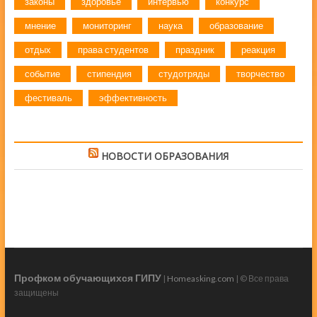
законы
здоровье
интервью
конкурс
мнение
мониторинг
наука
образование
отдых
права студентов
праздник
реакция
событие
стипендия
студотряды
творчество
фестиваль
эффективность
НОВОСТИ ОБРАЗОВАНИЯ
Профком обучающихся ГИПУ
|
Homeasking.com
| © Все права
защищены