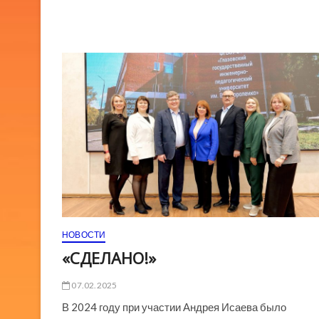
Стратегии
образования
на
«правительственном
часе»
в
Госдуме
НОВОСТИ
«СДЕЛАНО!»
07.02.2025
В 2024 году при участии Андрея Исаева было