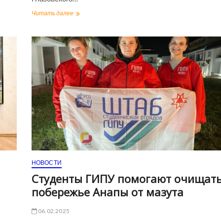
ГИПУ
Читать далее
встречает
школьников
из
педагогических
классов
НОВОСТИ
Студенты ГИПУ помогают очищат
побережье Анапы от мазута
06.02.2025