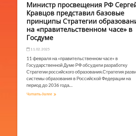
Министр просвещения РФ Серге
Кравцов представил базовые
принципы Стратегии образован
на «правительственном часе» в
Госдуме
11.02.2025
11 февраля на «правительственном часе» в
Государственной Думе РФ обсудили разработку
Стратегии российского образования.Стратегия разв
системы образования в Российской Федерации на
период до 2036 года…
Министр
Читать далее
просвещения
РФ
Сергей
Кравцов
представил
базовые
принципы