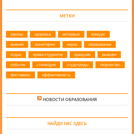
МЕТКИ
законы
здоровье
интервью
конкурс
мнение
мониторинг
наука
образование
отдых
права студентов
праздник
реакция
событие
стипендия
студотряды
творчество
фестиваль
эффективность
НОВОСТИ ОБРАЗОВАНИЯ
НАЙДИ НАС ЗДЕСЬ