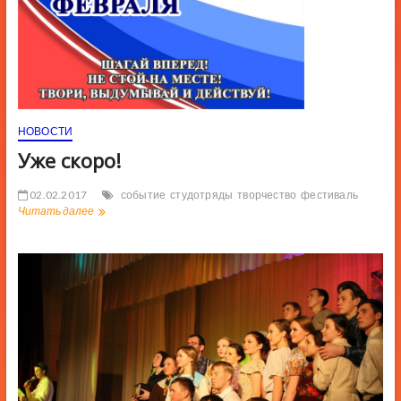
НОВОСТИ
Уже скоро!
02.02.2017
событие
студотряды
творчество
фестиваль
Уже
Читать далее
скоро!