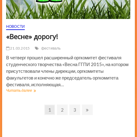
НОВОСТИ
«Весне» дорогу!
21.03.2015
фестиваль
В четверг прошел расширенный оргкомитет фестиваля
студенческого творчества «Весна ГГПИ 2015», на котором
присутствовали члены дирекции, оргкомитеты
факультетов и конечно же председатель оргкомитета
фестиваля, исполняющая…
«Весне»
Читать далее
дорогу!
Навигация
Страница
Страница
Страница
Следующая
1
2
3
страница
по
записям