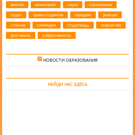
мнение
мониторинг
наука
образование
отдых
права студентов
праздник
реакция
событие
стипендия
студотряды
творчество
фестиваль
эффективность
НОВОСТИ ОБРАЗОВАНИЯ
НАЙДИ НАС ЗДЕСЬ