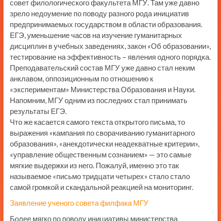
совет филологического факультета МГУ. Там уже давно
зрело недоумение по поводу разного рода инициатив
предпринимаемых государством в области образования.
ЕГЭ, уменьшение часов на изучение гуманитарных
дисциплин в учебных заведениях, закон «Об образовании»,
тестирование на эффективность – явления одного порядка.
Преподавательский состав МГУ уже давно стал неким
анклавом, оппозиционным по отношению к
«экспериментам» Министерства Образования и Науки.
Напомним, МГУ одним из последних стал принимать
результаты ЕГЭ.
Что же касается самого текста открытого письма, то
выражения «кампания по сворачиванию гуманитарного
образования», «анекдотически неадекватные критерии»,
«управление общественным сознанием» — это самые
мягкие выдержки из него. Пожалуй, именно это так
называемое «письмо тридцати четырех» стало стало
самой громкой и скандальной реакцией на мониторинг.
Заявление ученого совета филфака МГУ
Более мягко по поводу инициативы министерства