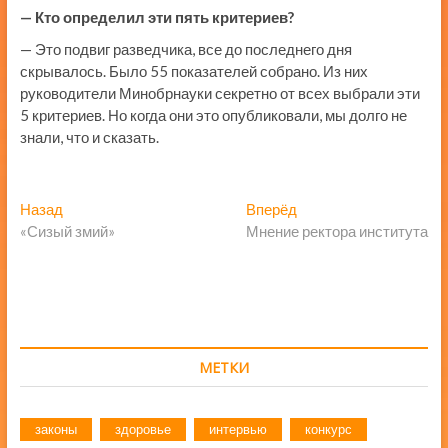
— Кто определил эти пять критериев?
— Это подвиг разведчика, все до последнего дня
скрывалось. Было 55 показателей собрано. Из них
руководители Минобрнауки секретно от всех выбрали эти
5 критериев. Но когда они это опубликовали, мы долго не
знали, что и сказать.
Навигация
Предыдущая
Следующая
Назад
Вперёд
запись:
запись:
«Сизый змий»
Мнение ректора института
по
записям
МЕТКИ
законы
здоровье
интервью
конкурс