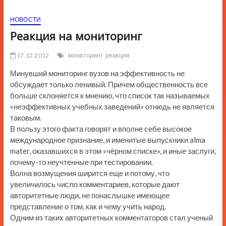
ю
НОВОСТИ
К
н
Реакция на мониторинг
о
п
17.12.2012
мониторинг
реакция
к
Минувший мониторинг вузов на эффективность не
и
обсуждает только ленивый. Причем общественность все
больше склоняется к мнению, что список так называемых
«неэффективных учебных заведений» отнюдь не является
таковым.
В пользу этого факта говорят и вполне себе высокое
международное признание, и именитые выпускники alma
mater, оказавшихся в этом «чёрном списке», и иные заслуги,
почему-то неучтенные при тестировании.
Волна возмущения ширится еще и потому, что
увеличилось число комментариев, которые дают
авторитетные люди, не понаслышке имеющее
представление о том, как и чему учить народ.
Одним из таких авторитетных комментаторов стал ученый