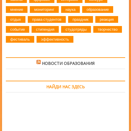
мнение
мониторинг
наука
образование
отдых
права студентов
праздник
реакция
событие
стипендия
студотряды
творчество
фестиваль
эффективность
НОВОСТИ ОБРАЗОВАНИЯ
НАЙДИ НАС ЗДЕСЬ