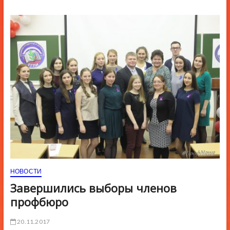
ю
К
н
о
п
к
и
НОВОСТИ
Завершились выборы членов
профбюро
20.11.2017