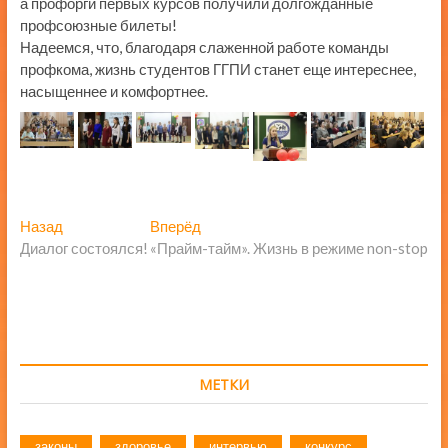
а профорги первых курсов получили долгожданные
профсоюзные билеты!
Надеемся, что, благодаря слаженной работе команды
профкома, жизнь студентов ГГПИ станет еще интереснее,
насыщеннее и комфортнее.
Навигация
Предыдущая
Следующая
Назад
Вперёд
запись:
запись:
Диалог состоялся!
«Прайм-тайм». Жизнь в режиме non-stop
по
записям
МЕТКИ
законы
здоровье
интервью
конкурс