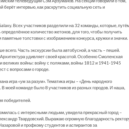
сийский телеведущий Сэм Арзуманов. На секции говорили о том,
й берёт интервью, как раскрутить социальную сеть и
alaxy. Всех участников разделили на 32 команды, которые, путё
определённое количество жетонов, для того, чтобы получить
 памятные толстовки с изображением конкурса, кружки и значки.
ше всего. Часть экскурсии была автобусной, а часть – пешей.
. Архитектура удивляет своей красотой. Особенно Смоленская
ри великих войны: войну с поляками, войны 1812 и 1941-1945
ст с вопросами о городе.
ана игра «ум за разум». Тематика игры – «День народного
. В моей команде было 8 участников из разных городов. И наша,
я победителей.
акомилась с интересными людьми, увидела прекрасный город –
Александр Твардовский. Выражаю огромную благодарность ректор
азаровой и профкому студентов и аспирантов за