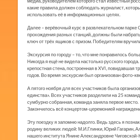
медиа, руководителем которого стал известный рос
какие правила должен соблюдать журналист, которы
использовать её в информационных целях.
Далее – верёвочный курс в развлекательном парке G
прохождения разных станций, должны были набрать 
ключ от трёх ящиков с призом. Победителям вручили
Экскурсия по городу – то, что мне понравилось боль
Никогда я ещё не видела настолько русского города
крепостная стена, построенная в XVI, повидавшая т
годов. Во время экскурсии был организован фото-кве
А пятого ноября для всех участников была организов
единства». Всех участников разделили на 25 команд
сумбурно собранная, команда заняла первое место.
Закончилось всё концертом-церемонией награждени
Эту поездку я запомню надолго. Ведь здесь я позн
родину великих людей: М.И.Глинки, Юрий Гагарин, 
нашего института Янине Александровне Чиговской-Н