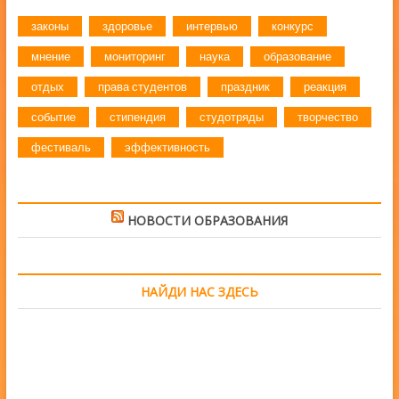
законы
здоровье
интервью
конкурс
мнение
мониторинг
наука
образование
отдых
права студентов
праздник
реакция
событие
стипендия
студотряды
творчество
фестиваль
эффективность
НОВОСТИ ОБРАЗОВАНИЯ
НАЙДИ НАС ЗДЕСЬ