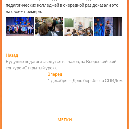
педагогических колледжей в очередной раз доказали это
на своем примере.
Навигация
Предыдущая
Назад
запись:
Будущие педагоги съедутся в Глазов, на Всероссийский
по
конкурс «Открытый урок».
записям
Следующая
Вперёд
запись:
1 декабря — День борьбы со СПИДом.
МЕТКИ