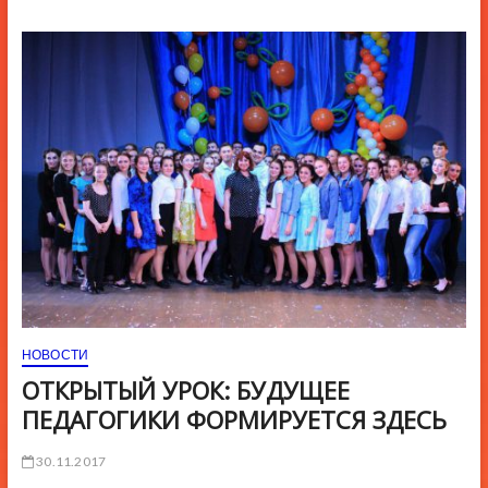
ю
К
н
о
п
к
и
НОВОСТИ
ОТКРЫТЫЙ УРОК: БУДУЩЕЕ
ПЕДАГОГИКИ ФОРМИРУЕТСЯ ЗДЕСЬ
30.11.2017