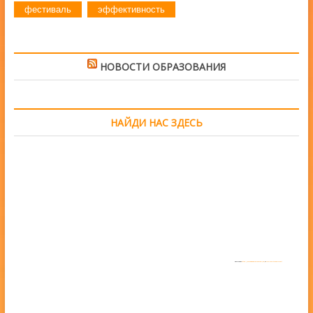
фестиваль
эффективность
НОВОСТИ ОБРАЗОВАНИЯ
НАЙДИ НАС ЗДЕСЬ
Powered by
https://embedgooglemaps.com/en/
&
www.iamsterdamcard.it