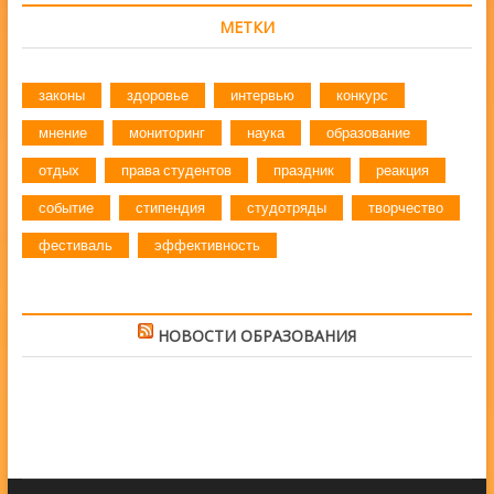
МЕТКИ
законы
здоровье
интервью
конкурс
мнение
мониторинг
наука
образование
отдых
права студентов
праздник
реакция
событие
стипендия
студотряды
творчество
фестиваль
эффективность
НОВОСТИ ОБРАЗОВАНИЯ