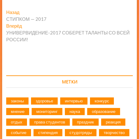
Навигация
Предыдущая
Назад
запись:
СТИПКОМ — 2017
по
Следующая
Вперёд
записям
запись:
УНИВЕРВИДЕНИЕ-2017 СОБЕРЕТ ТАЛАНТЫ СО ВСЕЙ
РОССИИ!
МЕТКИ
законы
здоровье
интервью
конкурс
мнение
мониторинг
наука
образование
отдых
права студентов
праздник
реакция
событие
стипендия
студотряды
творчество