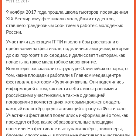
11.11.2017
9 ноября 2017 года прошла школа тьюторов, посвященная
XIX Всемирному фестивалю молодёжи и студентов,
ставшего грандиозным событием в работе с молодёжью
России.
Участники делегации ГГПИ и волонтёры рассказали о
пребывании на фестивале, поделились эмоциями, которые
до сих пор горят в их сердцах, и дали совет тьюторам, как
попасть на такое масштабное мероприятие.
Волонтёры рассказали о структуре Олимпийского парка, о
том, какие площадки работали в Главном медиа центре
фестиваля, в котором «бурлила» жизнь. Они поделились
информацией о том, как вести себя с иностранными и
российскими участниками, а так же с дирекцией,
поговорили о компетенциях, которыми должен владеть
каждый волонтёр, представляющий страну на Фестивале.
Участники фестиваля поделились информацией о том, как
проходил отбор, какие образовательные площадки
посетили. На фестивале выступали актёры, режиссеры,
блогеры, спортсмены, в программе фестиваля участвовали