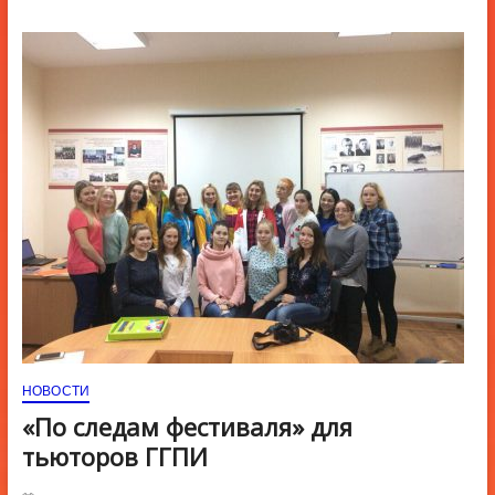
ю
К
н
о
п
к
и
НОВОСТИ
«По следам фестиваля» для
тьюторов ГГПИ