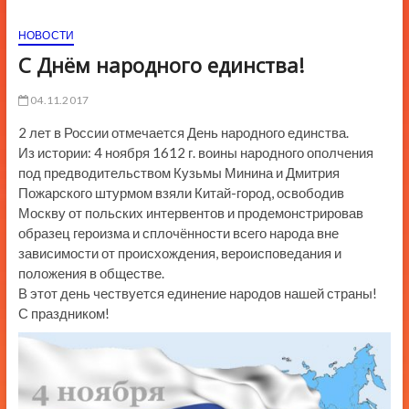
ю
НОВОСТИ
К
н
С Днём народного единства!
о
п
04.11.2017
к
2 лет в России отмечается День народного единства.
и
Из истории: 4 ноября 1612 г. воины народного ополчения
под предводительством Кузьмы Минина и Дмитрия
Пожарского штурмом взяли Китай-город, освободив
Москву от польских интервентов и продемонстрировав
образец героизма и сплочённости всего народа вне
зависимости от происхождения, вероисповедания и
положения в обществе.
В этот день чествуется единение народов нашей страны!
С праздником!