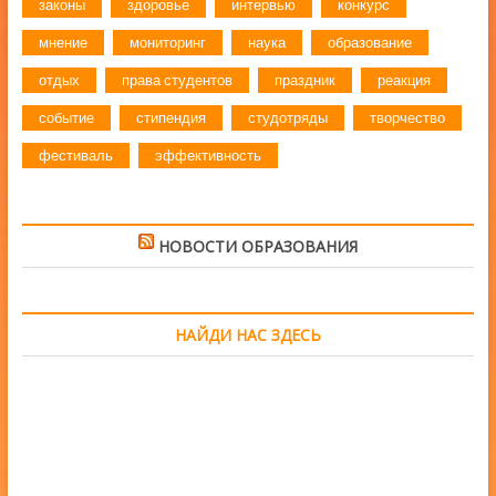
законы
здоровье
интервью
конкурс
мнение
мониторинг
наука
образование
отдых
права студентов
праздник
реакция
событие
стипендия
студотряды
творчество
фестиваль
эффективность
НОВОСТИ ОБРАЗОВАНИЯ
НАЙДИ НАС ЗДЕСЬ