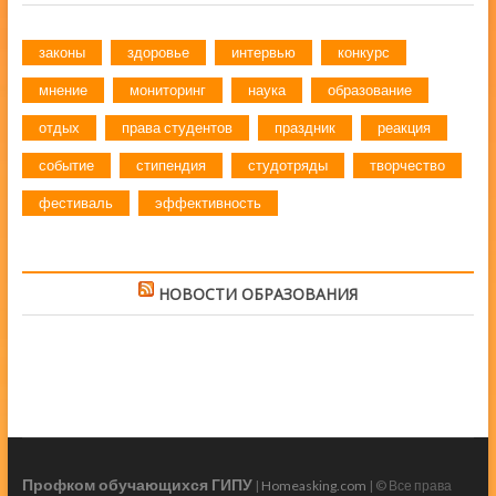
законы
здоровье
интервью
конкурс
мнение
мониторинг
наука
образование
отдых
права студентов
праздник
реакция
событие
стипендия
студотряды
творчество
фестиваль
эффективность
НОВОСТИ ОБРАЗОВАНИЯ
Профком обучающихся ГИПУ
|
Homeasking.com
| © Все права