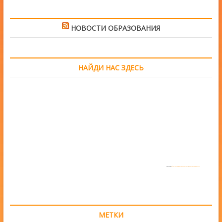
НОВОСТИ ОБРАЗОВАНИЯ
НАЙДИ НАС ЗДЕСЬ
Powered by
https://embedgooglemaps.com/en/
&
www.iamsterdamcard.it
МЕТКИ