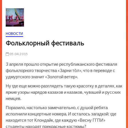
ю
К
н
о
п
НОВОСТИ
к
Фольклорный фестиваль
и
05.04.2015
3 апреля прошло открытие республиканского фестиваля
фольклорного творчества «Зарни тöл», что в переводе с
удмуртского значит «Золотой ветер».
Ну где еще можно разглядеть такую красотку в деталях, как
яркие узоры нарядов казахов и казаков, чувашей и русских
немцев.
Поразило, настолько замечательно, с душой ребята
исполнили концертные номера. И осталось загадкой: где
находится тот Клондайк, где каждую «Весну ГГПИ»
студенты находят прекрасные костюмы?