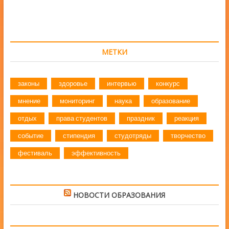
записям
МЕТКИ
законы
здоровье
интервью
конкурс
мнение
мониторинг
наука
образование
отдых
права студентов
праздник
реакция
событие
стипендия
студотряды
творчество
фестиваль
эффективность
НОВОСТИ ОБРАЗОВАНИЯ