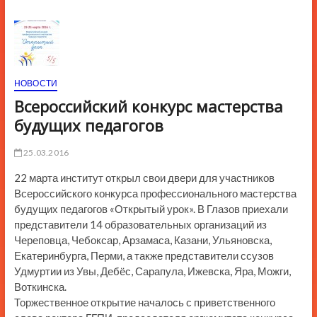
ю
К
н
о
п
НОВОСТИ
к
Всероссийский конкурс мастерства
и
будущих педагогов
25.03.2016
22 марта институт открыл свои двери для участников
Всероссийского конкурса профессионального мастерства
будущих педагогов «Открытый урок». В Глазов приехали
представители 14 образовательных организаций из
Череповца, Чебоксар, Арзамаса, Казани, Ульяновска,
Екатеринбурга, Перми, а также представители ссузов
Удмуртии из Увы, Дебёс, Сарапула, Ижевска, Яра, Можги,
Воткинска.
Торжественное открытие началось с приветственного