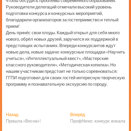
чтобы обсудить проблемы современного образования.
Руководители делегаций отмечали высокий уровень
подготовки конкурса и конкурсных мероприятий,
благодарили организаторов за гостеприимство и теплый
прием!
День принёс свои плоды. Каждый открыл для себя много
нового, обрёл новых друзей, заручился их поддержкой в
предстоящих испытаниях. Впереди конкурсантов ждут
новые дела, новые задачи: конкурсные площадки «Научить
учиться», «Интеллектуальный квест», «Мастерские
классного руководителя», «Методическая копилка». Но
нашим участникам предстоит не только соревноваться:
ГГПИ подготовил для своих гостей интересную творческую
программу и познавательную экскурсию по городу.
Навигация
Предыдущая
Следующая
Назад
Вперёд
запись:
запись:
Пришла «Весна»!
ПрофNews: конкурс вокала
по