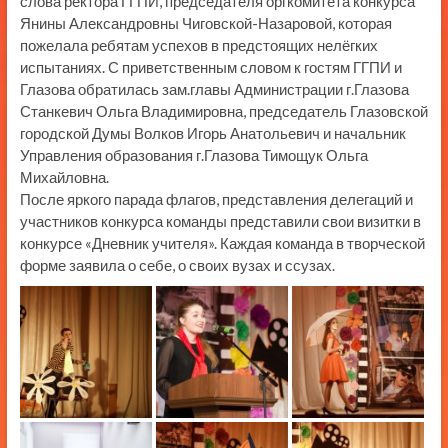
слова ректора ГГПИ, председателя оргкомитета конкурса
Янины Александровны Чиговской-Назаровой, которая
пожелала ребятам успехов в предстоящих нелёгких
испытаниях. С приветственным словом к гостям ГГПИ и
Глазова обратилась зам.главы Администрации г.Глазова
Станкевич Ольга Владимировна, председатель Глазовской
городской Думы Волков Игорь Анатольевич и начальник
Управления образования г.Глазова Тимощук Ольга
Михайловна.
После яркого парада флагов, представления делегаций и
участников конкурса команды представили свои визитки в
конкурсе «Дневник учителя». Каждая команда в творческой
форме заявила о себе, о своих вузах и ссузах.