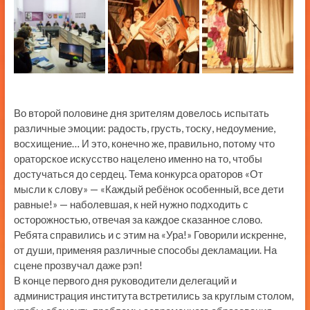
Во второй половине дня зрителям довелось испытать
различные эмоции: радость, грусть, тоску, недоумение,
восхищение… И это, конечно же, правильно, потому что
ораторское искусство нацелено именно на то, чтобы
достучаться до сердец. Тема конкурса ораторов «От
мысли к слову» — «Каждый ребёнок особенный, все дети
равные!» — наболевшая, к ней нужно подходить с
осторожностью, отвечая за каждое сказанное слово.
Ребята справились и с этим на «Ура!» Говорили искренне,
от души, применяя различные способы декламации. На
сцене прозвучал даже рэп!
В конце первого дня руководители делегаций и
администрация института встретились за круглым столом,