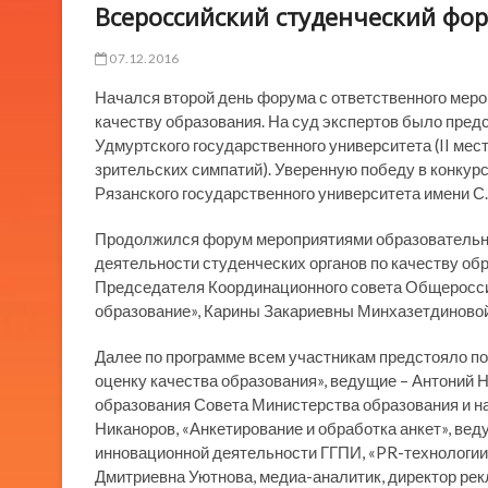
Всероссийский студенческий фор
07.12.2016
Начался второй день форума с ответственного меро
качеству образования. На суд экспертов было предс
Удмуртского государственного университета (II мест
зрительских симпатий). Уверенную победу в конкур
Рязанского государственного университета имени С.
Продолжился форум мероприятиями образовательн
деятельности студенческих органов по качеству обр
Председателя Координационного совета Общеросси
образование», Карины Закариевны Минхазетдиновой
Далее по программе всем участникам предстояло п
оценку качества образования», ведущие – Антоний 
образования Совета Министерства образования и на
Никаноров, «Анкетирование и обработка анкет», веду
инновационной деятельности ГГПИ, «PR-технологии:
Дмитриевна Уютнова, медиа-аналитик, директор рекл