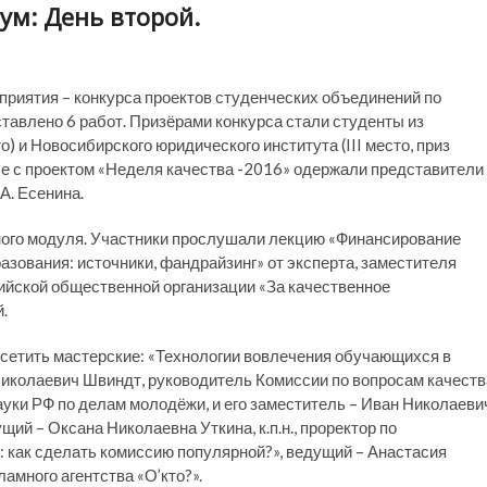
ум: День второй.
приятия – конкурса проектов студенческих объединений по
тавлено 6 работ. Призёрами конкурса стали студенты из
о) и Новосибирского юридического института (III место, приз
се с проектом «Неделя качества -2016» одержали представители
А. Есенина.
ого модуля. Участники прослушали лекцию «Финансирование
азования: источники, фандрайзинг» от эксперта, заместителя
йской общественной организации «За качественное
.
осетить мастерские: «Технологии вовлечения обучающихся в
Николаевич Швиндт, руководитель Комиссии по вопросам качеств
уки РФ по делам молодёжи, и его заместитель – Иван Николаеви
щий – Оксана Николаевна Уткина, к.п.н., проректор по
 как сделать комиссию популярной?», ведущий – Анастасия
амного агентства «О’кто?».