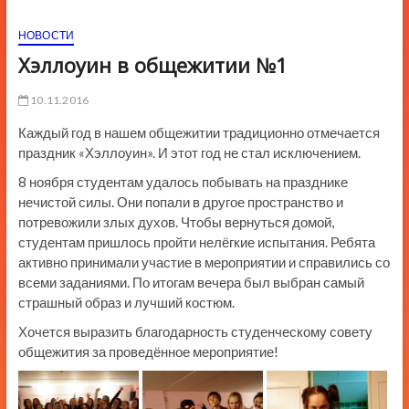
ю
НОВОСТИ
К
н
Хэллоуин в общежитии №1
о
п
10.11.2016
к
Каждый год в нашем общежитии традиционно отмечается
и
праздник «Хэллоуин». И этот год не стал исключением.
8 ноября студентам удалось побывать на празднике
нечистой силы. Они попали в другое пространство и
потревожили злых духов. Чтобы вернуться домой,
студентам пришлось пройти нелёгкие испытания. Ребята
активно принимали участие в мероприятии и справились со
всеми заданиями. По итогам вечера был выбран самый
страшный образ и лучший костюм.
Хочется выразить благодарность студенческому совету
общежития за проведённое мероприятие!