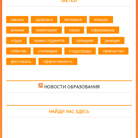
МЕТКИ
законы
здоровье
интервью
конкурс
мнение
мониторинг
наука
образование
отдых
права студентов
праздник
реакция
событие
стипендия
студотряды
творчество
фестиваль
эффективность
НОВОСТИ ОБРАЗОВАНИЯ
НАЙДИ НАС ЗДЕСЬ