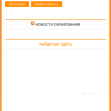
фестиваль
эффективность
НОВОСТИ ОБРАЗОВАНИЯ
НАЙДИ НАС ЗДЕСЬ
Powered by
https://embedgooglemaps.com/en/
&
www.iamsterdamcard.it