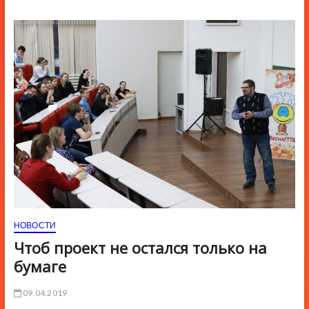
ю
К
н
о
п
к
и
НОВОСТИ
Чтоб проект не остался только на
бумаге
09.04.2019