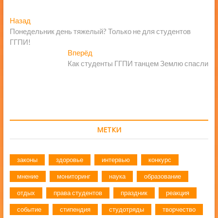
Навигация
Предыдущая
Назад
запись:
Понедельник день тяжелый? Только не для студентов
по
ГГПИ!
записям
Следующая
Вперёд
запись:
Как студенты ГГПИ танцем Землю спасли
МЕТКИ
законы
здоровье
интервью
конкурс
мнение
мониторинг
наука
образование
отдых
права студентов
праздник
реакция
событие
стипендия
студотряды
творчество