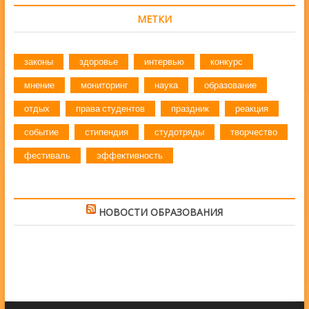
МЕТКИ
законы
здоровье
интервью
конкурс
мнение
мониторинг
наука
образование
отдых
права студентов
праздник
реакция
событие
стипендия
студотряды
творчество
фестиваль
эффективность
НОВОСТИ ОБРАЗОВАНИЯ